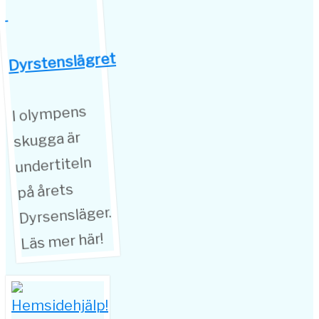
Dyrstenslägret
I olympens
skugga är
undertiteln
på årets
Dyrsensläger.
Läs mer här!