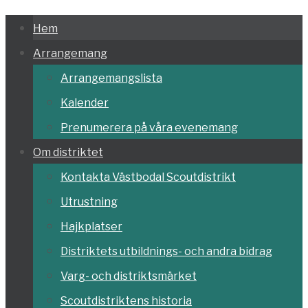
Hoppa
Hem
till
Arrangemang
innehållet
Arrangemangslista
Kalender
Prenumerera på våra evenemang
Om distriktet
Kontakta Västbodal Scoutdistrikt
Utrustning
Hajkplatser
Distriktets utbildnings- och andra bidrag
Varg- och distriktsmärket
Scoutdistriktens historia