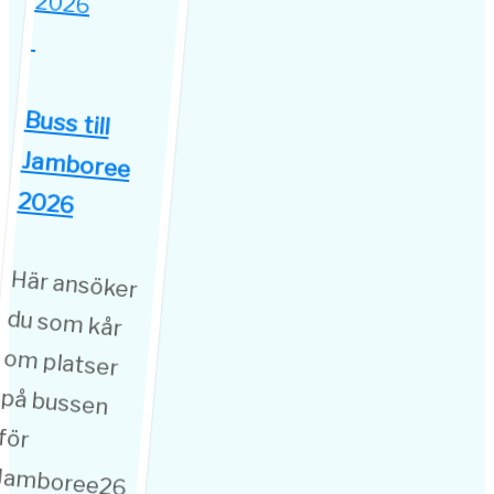
Buss till
Jamboree
2026
Här ansöker
du som kår
om platser
på bussen
för
Jamboree26