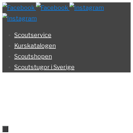
Hoppa
till
innehållet
Scoutservice
Kurskatalogen
Scoutshopen
Scoutstugor i Sverige