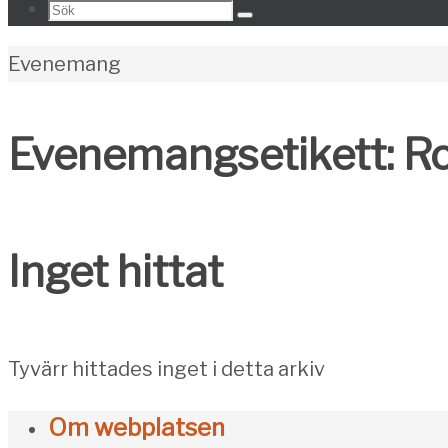
Search
Sök
for:
Home
Evenemang
Evenemangsetikett:
R
Inget hittat
Tyvärr hittades inget i detta arkiv
Om webplatsen