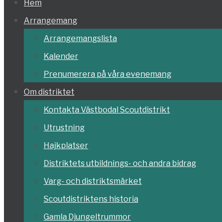
Hoppa
Hem
till
Arrangemang
innehållet
Arrangemangslista
Kalender
Prenumerera på våra evenemang
Om distriktet
Kontakta Västbodal Scoutdistrikt
Utrustning
Hajkplatser
Distriktets utbildnings- och andra bidrag
Varg- och distriktsmärket
Scoutdistriktens historia
Gamla Djungeltrummor