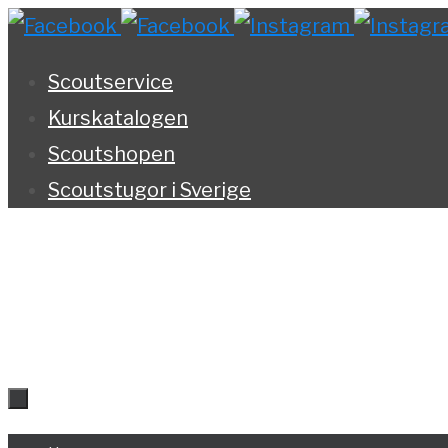
Hoppa
till
Scoutservice
innehållet
Kurskatalogen
Scoutshopen
Scoutstugor i Sverige