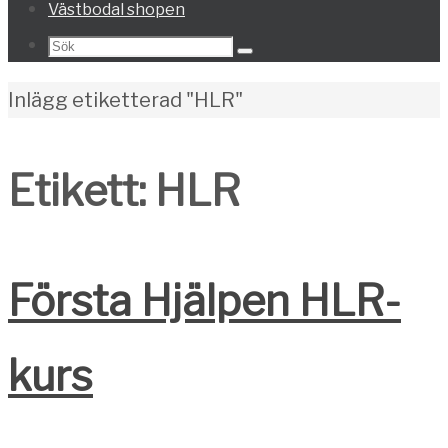
Västbodal shopen
Search
Sök
for:
Home
Inlägg etiketterad "HLR"
Etikett:
HLR
Första Hjälpen HLR-
kurs