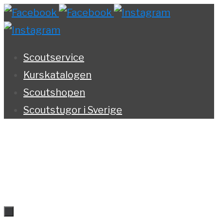
Hoppa
till
innehållet
Scoutservice
Kurskatalogen
Scoutshopen
Scoutstugor i Sverige