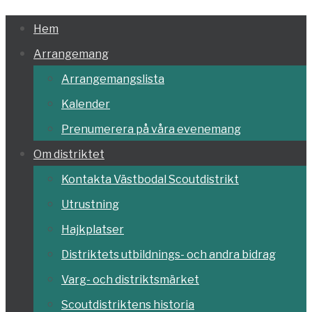
Hoppa
Hem
till
Arrangemang
innehållet
Arrangemangslista
Kalender
Prenumerera på våra evenemang
Om distriktet
Kontakta Västbodal Scoutdistrikt
Utrustning
Hajkplatser
Distriktets utbildnings- och andra bidrag
Varg- och distriktsmärket
Scoutdistriktens historia