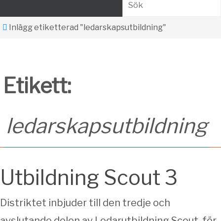
Sök
Home
Inlägg etiketterad "ledarskapsutbildning"
Etikett:
ledarskapsutbildning
Utbildning Scout 3
Distriktet inbjuder till den tredje och
avslutande delen av Ledarutbildning Scout, för