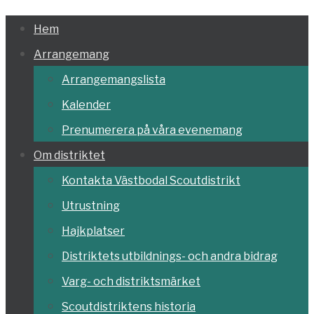
Hoppa
Hem
till
Arrangemang
innehållet
Arrangemangslista
Kalender
Prenumerera på våra evenemang
Om distriktet
Kontakta Västbodal Scoutdistrikt
Utrustning
Hajkplatser
Distriktets utbildnings- och andra bidrag
Varg- och distriktsmärket
Scoutdistriktens historia