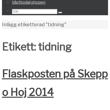
Västbodal shopen
Search
Sök
for:
Home
Inlägg etiketterad "tidning"
Etikett:
tidning
Flaskposten på Skepp
o Hoj 2014