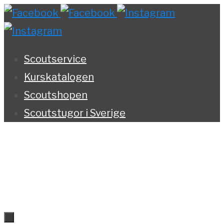
Hoppa
till
innehållet
Scoutservice
Kurskatalogen
Scoutshopen
Scoutstugor i Sverige