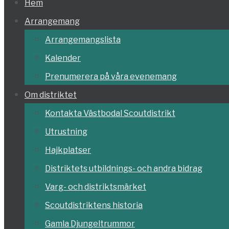
Hoppa
Hem
till
Arrangemang
innehållet
Arrangemangslista
Kalender
Prenumerera på våra evenemang
Om distriktet
Kontakta Västbodal Scoutdistrikt
Utrustning
Hajkplatser
Distriktets utbildnings- och andra bidrag
Varg- och distriktsmärket
Scoutdistriktens historia
Gamla Djungeltrummor