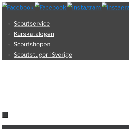
Hoppa
till
Scoutservice
innehållet
Kurskatalogen
Scoutshopen
Scoutstugor i Sverige