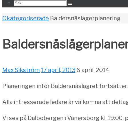
Search
Sök
for:
Home
Okategoriserade
Baldersnäslägerplanering
Baldersnäslägerplane
Max Sikström
17 april, 2013
6 april, 2014
Planeringen inför Baldersnäslägret fortsätter, 
Alla intresserade ledare är välkomna att deltag
Vi ses på Dalbobergen i Vänersborg kl. 19:00, 