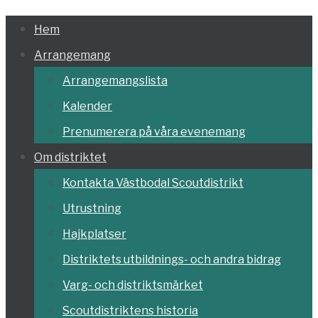
Hoppa
Hem
till
Arrangemang
innehållet
Arrangemangslista
Kalender
Prenumerera på våra evenemang
Om distriktet
Kontakta Västbodal Scoutdistrikt
Utrustning
Hajkplatser
Distriktets utbildnings- och andra bidrag
Varg- och distriktsmärket
Scoutdistriktens historia