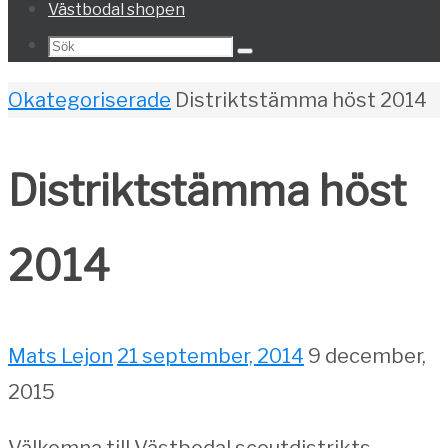
Västbodal shopen
Search
Sök
for:
Home
Okategoriserade
Distriktstämma höst 2014
Distriktstämma höst
2014
Mats Lejon
21 september, 2014
9 december,
2015
Välkomna till Västbodal scoutdistrikts