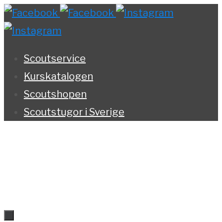
Hoppa
till
innehållet
Scoutservice
Kurskatalogen
Scoutshopen
Scoutstugor i Sverige