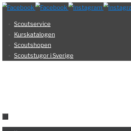
Hoppa
till
Scoutservice
innehållet
Kurskatalogen
Scoutshopen
Scoutstugor i Sverige