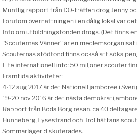
Muntlig rapport från DO-träffen drog Jenny och
Förutom övernattningen i en dålig lokal var de
Info om utbildningsfonden drogs. (Det finns en
”Scouternas Vänner” är en medlemsorganisat
Scouternas stödfond finns också att söka peng
Lite internationell info: 50 miljoner scouter f
Framtida aktiviteter:
4-12 aug 2017 är det Nationell jamboree i Sver
19-20 nov 2016 är det nästa demokratijambor
Rapport från Boda Borg resan. ca 40 deltagare
Hunneberg, Lysestrand och Trollhättans scoutk
Sommarläger diskuterades.