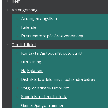
Hoppa
Hem
till
Arrangemang
innehållet
Arrangemangslista
Kalender
Prenumerera på våra evenemang
Om distriktet
Kontakta Västbodal Scoutdistrikt
Utrustning
Hajkplatser
Distriktets utbildnings- och andra bidrag
Varg- och distriktsmärket
Scoutdistriktens historia
Gamla Djungeltrummor