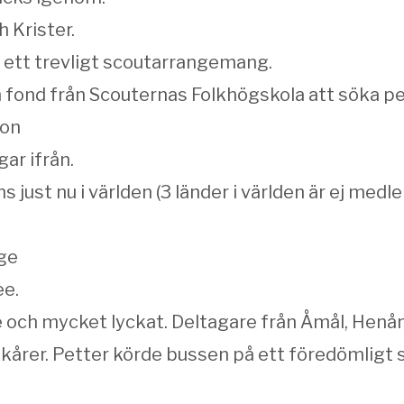
 Krister.
t ett trevligt scoutarrangemang.
 fond från Scouternas Folkhögskola att söka pen
ion
ar ifrån.
inns just nu i världen (3 länder i världen är ej
ige
ee.
 och mycket lyckat. Deltagare från Åmål, Henån
årer. Petter körde bussen på ett föredömligt s