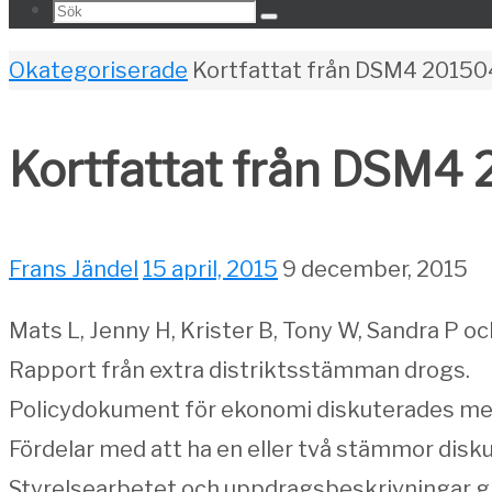
Search
Sök
for:
Home
Okategoriserade
Kortfattat från DSM4 20150
Kortfattat från DSM4
Frans Jändel
15 april, 2015
9 december, 2015
Mats L, Jenny H, Krister B, Tony W, Sandra P oc
Rapport från extra distriktsstämman drogs.
Policydokument för ekonomi diskuterades me
Fördelar med att ha en eller två stämmor disk
Styrelsearbetet och uppdragsbeskrivningar g