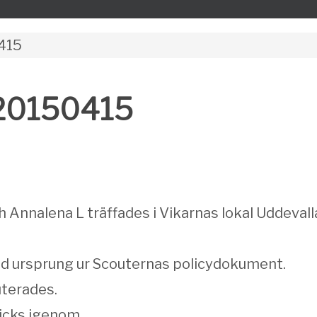
415
 20150415
h Annalena L träffades i Vikarnas lokal Uddevall
d ursprung ur Scouternas policydokument.
uterades.
icks igenom.