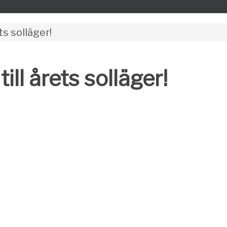
ts solläger!
ill årets solläger!