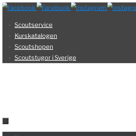
Hoppa
till
Scoutservice
innehållet
Kurskatalogen
Scoutshopen
Scoutstugor i Sverige