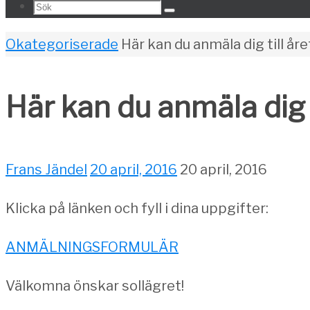
Search
Sök
for:
Home
Okategoriserade
Här kan du anmäla dig till åre
Här kan du anmäla dig t
Frans Jändel
20 april, 2016
20 april, 2016
Klicka på länken och fyll i dina uppgifter:
ANMÄLNINGSFORMULÄR
Välkomna önskar sollägret!