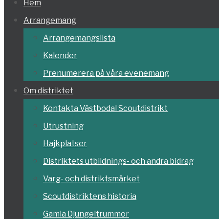
Hoppa
Hem
till
Arrangemang
innehållet
Arrangemangslista
Kalender
Prenumerera på våra evenemang
Om distriktet
Kontakta Västbodal Scoutdistrikt
Utrustning
Hajkplatser
Distriktets utbildnings- och andra bidrag
Varg- och distriktsmärket
Scoutdistriktens historia
Gamla Djungeltrummor