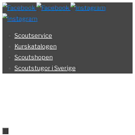
Hoppa
till
innehållet
Scoutservice
Kurskatalogen
Scoutshopen
Scoutstugor i Sverige