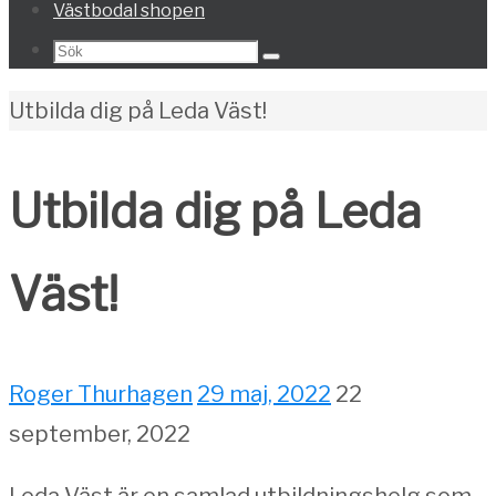
Västbodal shopen
Search
Sök
for:
Home
Utbilda dig på Leda Väst!
Utbilda dig på Leda
Väst!
Roger Thurhagen
29 maj, 2022
22
september, 2022
Leda Väst är en samlad utbildningshelg som