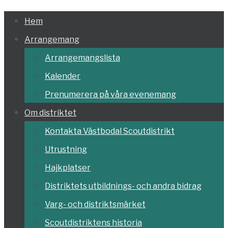
Hoppa
Hem
till
Arrangemang
innehållet
Arrangemangslista
Kalender
Prenumerera på våra evenemang
Om distriktet
Kontakta Västbodal Scoutdistrikt
Utrustning
Hajkplatser
Distriktets utbildnings- och andra bidrag
Varg- och distriktsmärket
Scoutdistriktens historia