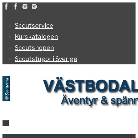
Hoppa
till
Scoutservice
innehållet
Kurskatalogen
Scoutshopen
Scoutstugor i Sverige