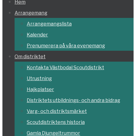
Hoppa
Hem
till
Arrangemang
innehållet
Arrangemangslista
Kalender
Prenumerera på våra evenemang
Om distriktet
Kontakta Västbodal Scoutdistrikt
Utrustning
Hajkplatser
Distriktets utbildnings- och andra bidrag
Varg- och distriktsmärket
Scoutdistriktens historia
Gamla Djungeltrummor