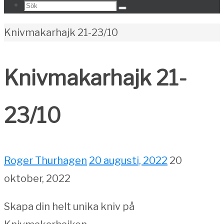
Search
Sök
for:
Home
Knivmakarhajk 21-23/10
Knivmakarhajk 21-
23/10
Roger Thurhagen
20 augusti, 2022
20
oktober, 2022
Skapa din helt unika kniv på