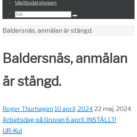
Västbodal shopen
Search
Sök
for:
Home
Baldersnäs, anmälan är stängd.
Baldersnäs, anmälan
är stängd.
Roger Thurhagen
10 april, 2024
22 maj, 2024
Arbetsdag på Gruvan 6 april. INSTÄLLT!
UR-Kul