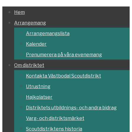
Hoppa
Hem
till
Arrangemang
innehållet
Arrangemangslista
Kalender
Prenumerera på våra evenemang
Om distriktet
Kontakta Västbodal Scoutdistrikt
Utrustning
Hajkplatser
Distriktets utbildnings- och andra bidrag
Varg- och distriktsmärket
Scoutdistriktens historia