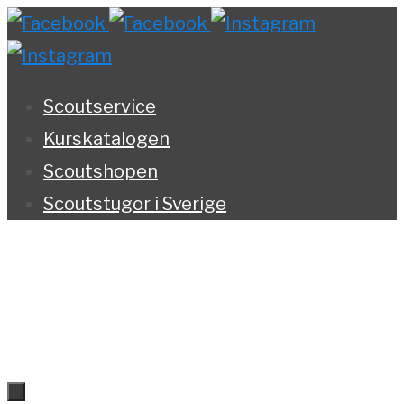
Hoppa
till
innehållet
Scoutservice
Kurskatalogen
Scoutshopen
Scoutstugor i Sverige