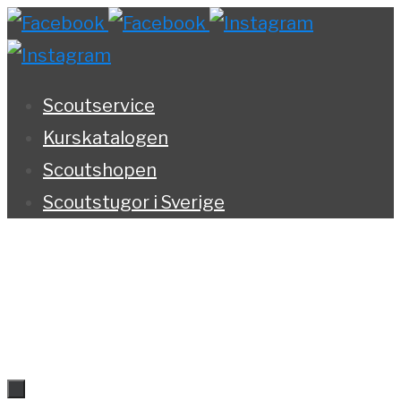
Hoppa
till
innehållet
Scoutservice
Kurskatalogen
Scoutshopen
Scoutstugor i Sverige