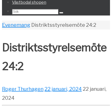
Västbodal shopen
Search
Sök
for:
Home
Evenemang
Distriktsstyrelsemöte 24:2
Distriktsstyrelsemöte
24:2
Roger Thurhagen
22 januari, 2024
22 januari,
2024