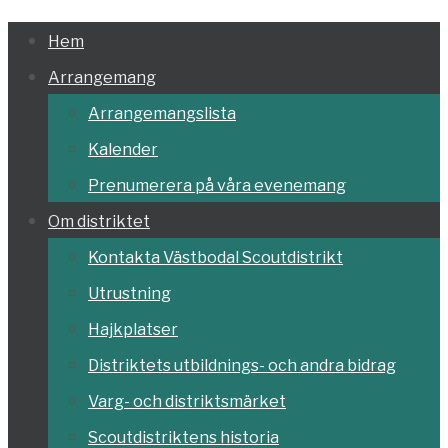
Hoppa
Hem
till
Arrangemang
innehållet
Arrangemangslista
Kalender
Prenumerera på våra evenemang
Om distriktet
Kontakta Västbodal Scoutdistrikt
Utrustning
Hajkplatser
Distriktets utbildnings- och andra bidrag
Varg- och distriktsmärket
Scoutdistriktens historia