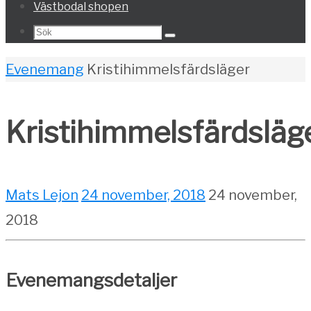
Västbodal shopen
Search
Sök
for:
Home
Evenemang
Kristihimmelsfärdsläger
Kristihimmelsfärdsläg
Mats Lejon
24 november, 2018
24 november,
2018
Evenemangsdetaljer