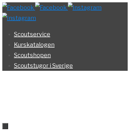
Hoppa
till
innehållet
Scoutservice
Kurskatalogen
Scoutshopen
Scoutstugor i Sverige