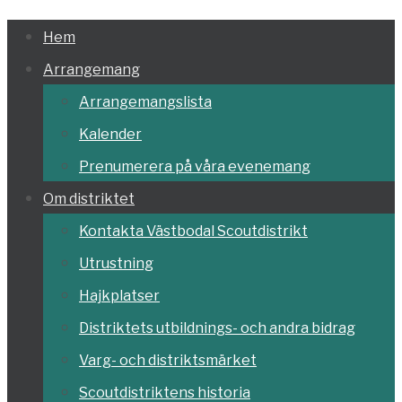
Hoppa
Hem
till
Arrangemang
innehållet
Arrangemangslista
Kalender
Prenumerera på våra evenemang
Om distriktet
Kontakta Västbodal Scoutdistrikt
Utrustning
Hajkplatser
Distriktets utbildnings- och andra bidrag
Varg- och distriktsmärket
Scoutdistriktens historia