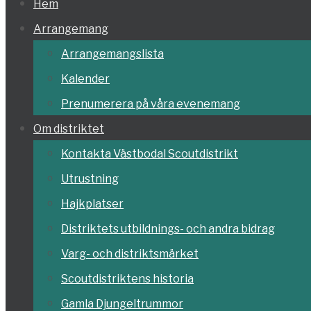
Hoppa
Hem
till
Arrangemang
innehållet
Arrangemangslista
Kalender
Prenumerera på våra evenemang
Om distriktet
Kontakta Västbodal Scoutdistrikt
Utrustning
Hajkplatser
Distriktets utbildnings- och andra bidrag
Varg- och distriktsmärket
Scoutdistriktens historia
Gamla Djungeltrummor