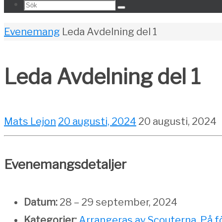
Search
Sök
for:
Home
Evenemang
Leda Avdelning del 1
Leda Avdelning del 1
Mats Lejon
20 augusti, 2024
20 augusti, 2024
Evenemangsdetaljer
Datum:
28
–
29 september, 2024
Kategorier:
Arrangeras av Scouterna
,
På f