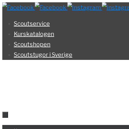
Hoppa
till
Scoutservice
innehållet
Kurskatalogen
Scoutshopen
Scoutstugor i Sverige