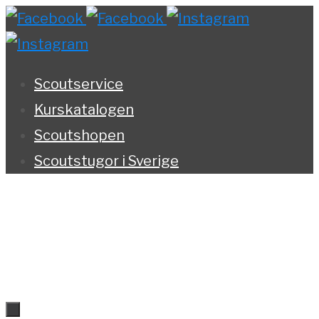
Hoppa
till
innehållet
Scoutservice
Kurskatalogen
Scoutshopen
Scoutstugor i Sverige