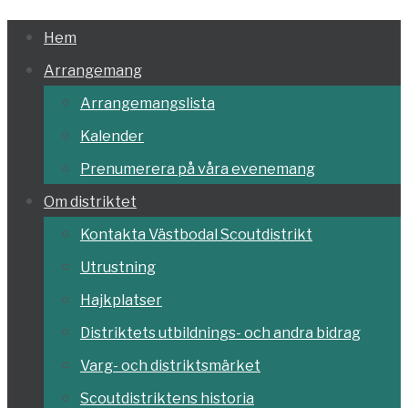
Hoppa
Hem
till
Arrangemang
innehållet
Arrangemangslista
Kalender
Prenumerera på våra evenemang
Om distriktet
Kontakta Västbodal Scoutdistrikt
Utrustning
Hajkplatser
Distriktets utbildnings- och andra bidrag
Varg- och distriktsmärket
Scoutdistriktens historia