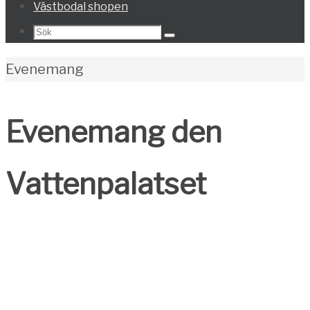
Västbodal shopen
Search
Sök
for:
Home
Evenemang
Evenemang den
Vattenpalatset