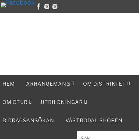
Hoppa
till
SCOUTSERVICE
KURSKATALOGEN
SCOUTSHOPEN
SCOUTSTUGOR I SVERIGE
innehållet
Hoppa
HEM
ARRANGEMANG
OM DISTRIKTET
till
innehållet
OM OTUR
UTBILDNINGAR
BIDRAGSANSÖKAN
VÄSTBODAL SHOPEN