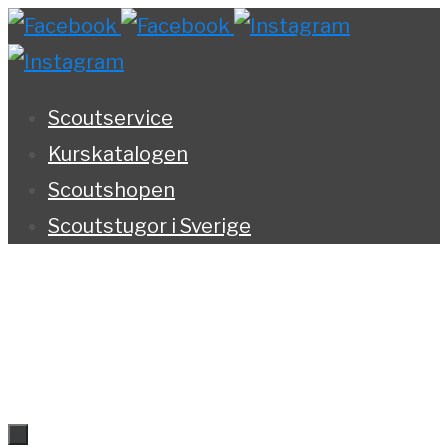
Hoppa
till
innehållet
Scoutservice
Kurskatalogen
Scoutshopen
Scoutstugor i Sverige