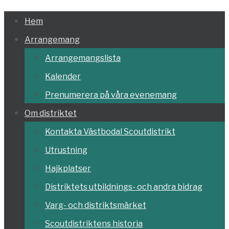
Hoppa
Hem
till
Arrangemang
innehållet
Arrangemangslista
Kalender
Prenumerera på våra evenemang
Om distriktet
Kontakta Västbodal Scoutdistrikt
Utrustning
Hajkplatser
Distriktets utbildnings- och andra bidrag
Varg- och distriktsmärket
Scoutdistriktens historia