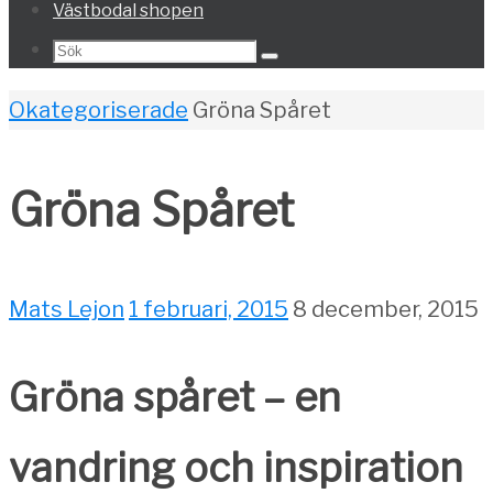
Västbodal shopen
Search
Sök
for:
Home
Okategoriserade
Gröna Spåret
Gröna Spåret
Mats Lejon
1 februari, 2015
8 december, 2015
Gröna spåret – en
vandring och inspiration